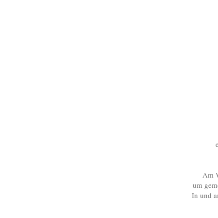
Am W
um gemei
In und a