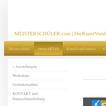
MEISTERSCHÜLER.com | DieKunstVomG
Meisterschüler
einzigARTich
KunstVomGlauben
G
Ausstellungen
Workshops
Gedankensplitter
KONTAKT und
Datenschutzerklärung