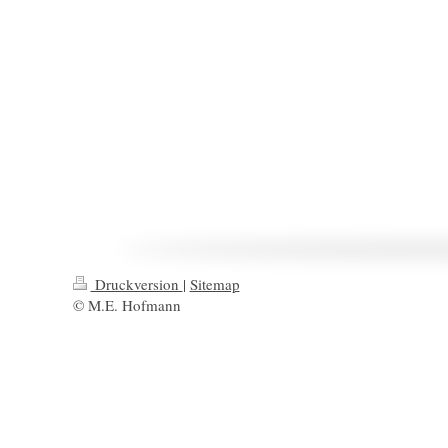
Druckversion
|
Sitemap
© M.E. Hofmann