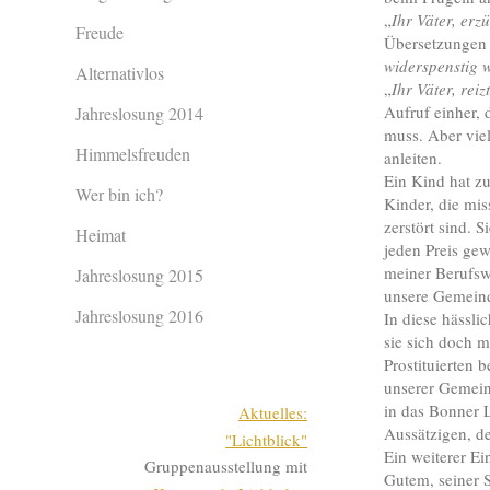
„
Ihr Väter, erz
Freude
Übersetzungen 
widerspenstig 
Alternativlos
„
Ihr Väter, rei
Aufruf einher,
Jahreslosung 2014
muss. Aber vie
Himmelsfreuden
anleiten.
Ein Kind hat zu
Wer bin ich?
Kinder, die mis
zerstört sind. 
Heimat
jeden Preis gew
meiner Berufswe
Jahreslosung 2015
unsere Gemeinde
Jahreslosung 2016
In diese hässlic
sie sich doch 
Prostituierten 
unserer Gemein
in das Bonner 
Aktuelles:
Aussätzigen, d
"Lichtblick"
Ein weiterer E
Gruppenausstellung mit
Gutem, seiner 