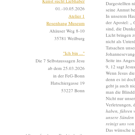
Kunst sucht Liebhaber
Dargestellten n
01.-10.05.2026
seine Anmut be
Atelier 1
In unserem Hau
der Apostel: „
G
Rosenhang Museum
sind, die Dunke
Ahäuser Weg 8-10
Licht bringen 
35781 Weilburg
nicht als Unte
Tatsachen unse
"Ich bin ..."
Johannesevange
Seite ins Anges
Die 7 Selbstaussagen Jesu
9, 12 sagt Jesus
ab dem 25.03.2026
Wenn Jesus dies
in der FeG-Bonn
denn es ist doc
Hatschiergasse 19
geht ja auch n
53227 Bonn
man die Blindda
Nicht nur unse
Verletzungen, 
haben, führen w
unsere Sünden b
reinigt uns von
Das wünsche ic