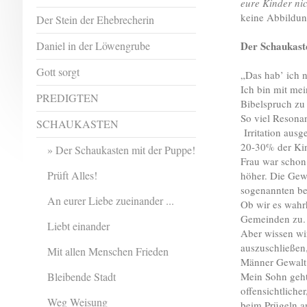
eure Kinder ni
keine Abbildun
Der Stein der Ehebrecherin
Daniel in der Löwengrube
Der Schaukast
Gott sorgt
„Das hab’ ich 
Ich bin mit me
PREDIGTEN
Bibelspruch zu
So viel Resona
SCHAUKASTEN
Irritation ausg
20-30% der Kin
Der Schaukasten mit der Puppe!
Frau war schon 
Prüft Alles!
höher. Die Gewa
sogenannten bes
An eurer Liebe zueinander ...
Ob wir es wahrh
Gemeinden zu. 
Liebt einander
Aber wissen wir
auszuschließen
Mit allen Menschen Frieden
Männer Gewalt 
Bleibende Stadt
Mein Sohn geht 
offensichtliche
Weg Weisung
beim Prügeln a