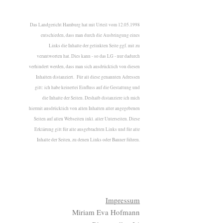
Das Landgericht Hamburg hat mit Urteil vom 12.05.1998
entschieden, dass man durch die Ausbringung eines
Links die Inhalte der gelinkten Seite ggf. mit zu
verantworten hat. Dies kann - so das LG - nur dadurch
verhindert werden, dass man sich ausdrücklich von diesen
Inhalten distanziert. Für all diese genannten Adressen
gilt: ich habe keinerlei Einfluss auf die Gestaltung und
die Inhalte der Seiten. Deshalb distanziere ich mich
hiermit ausdrücklich von allen Inhalten aller angegebenen
Seiten auf allen Webseiten inkl. aller Unterseiten. Diese
Erklärung gilt für alle ausgebrachten Links und für alle
Inhalte der Seiten, zu denen Links oder Banner führen.
Impressum
Miriam Eva Hofmann