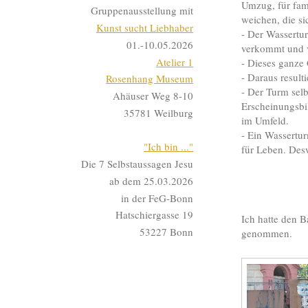
Umzug, für fam
Gruppenausstellung mit
weichen, die si
Kunst sucht Liebhaber
- Der Wassertu
01.-10.05.2026
verkommt und ve
Atelier 1
- Dieses ganze
- Daraus resul
Rosenhang Museum
- Der Turm sel
Ahäuser Weg 8-10
Erscheinungsbil
35781 Weilburg
im Umfeld.
- Ein Wassertur
"Ich bin ..."
für Leben. Des
Die 7 Selbstaussagen Jesu
ab dem 25.03.2026
in der FeG-Bonn
Hatschiergasse 19
Ich hatte den 
53227 Bonn
genommen.