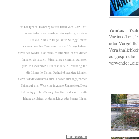
Das Landgericht Hamburg hat mit Urteil vom 12.05.1998
Vanitas – Wah
entschieden, dass man durch die Ausbringung eines
Vanitas (lat. „l
Links die Inhalte der gelinkten Seite ggf. mit zu
oder Vergeblich
verantworten hat. Dies kann - so das LG - nur dadurch
Vergänglichkeit
verhindert werden, dass man sich ausdrücklich von diesen
ausgesprochen 
Inhalten distanziert. Für all diese genannten Adressen
verwendet „eite
gilt: ich habe keinerlei Einfluss auf die Gestaltung und
die Inhalte der Seiten. Deshalb distanziere ich mich
hiermit ausdrücklich von allen Inhalten aller angegebenen
Seiten auf allen Webseiten inkl. aller Unterseiten. Diese
Erklärung gilt für alle ausgebrachten Links und für alle
Inhalte der Seiten, zu denen Links oder Banner führen.
Impressum