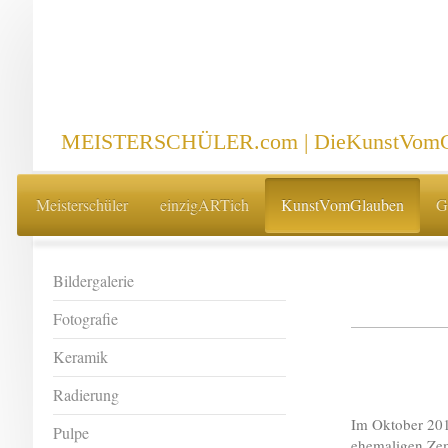
MEISTERSCHÜLER.com | DieKunstVomG
Meisterschüler
einzigARTich
KunstVomGlauben
G
Bildergalerie
Fotografie
Keramik
Radierung
Im Oktober 2012
Pulpe
ehemaligen Zem