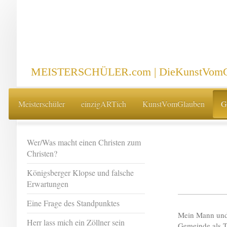
MEISTERSCHÜLER.com | DieKunstVomG
Meisterschüler
einzigARTich
KunstVomGlauben
G
Wer/Was macht einen Christen zum
Christen?
Königsberger Klopse und falsche
Erwartungen
Eine Frage des Standpunktes
Mein Mann und i
Herr lass mich ein Zöllner sein
Gemeinde als Te