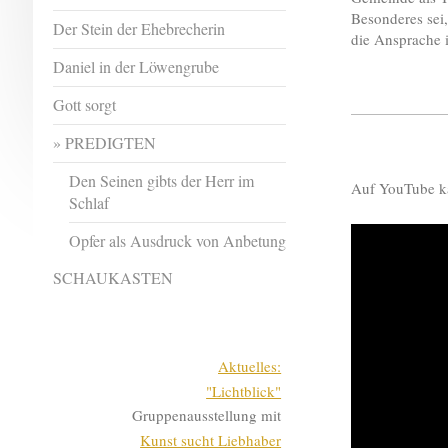
Besonderes sei
Der Stein der Ehebrecherin
die Ansprache 
Daniel in der Löwengrube
Gott sorgt
PREDIGTEN
Den Seinen gibts der Herr im
Auf YouTube ka
Schlaf
Opfer als Ausdruck von Anbetung
SCHAUKASTEN
Aktuelles:
"Lichtblick"
Gruppenausstellung mit
Kunst sucht Liebhaber