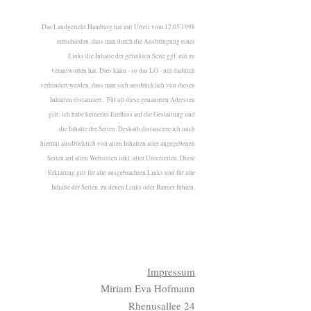
Das Landgericht Hamburg hat mit Urteil vom 12.05.1998
entschieden, dass man durch die Ausbringung eines
Links die Inhalte der gelinkten Seite ggf. mit zu
verantworten hat. Dies kann - so das LG - nur dadurch
verhindert werden, dass man sich ausdrücklich von diesen
Inhalten distanziert. Für all diese genannten Adressen
gilt: ich habe keinerlei Einfluss auf die Gestaltung und
die Inhalte der Seiten. Deshalb distanziere ich mich
hiermit ausdrücklich von allen Inhalten aller angegebenen
Seiten auf allen Webseiten inkl. aller Unterseiten. Diese
Erklärung gilt für alle ausgebrachten Links und für alle
Inhalte der Seiten, zu denen Links oder Banner führen.
Impressum
Miriam Eva Hofmann
Rhenusallee 24