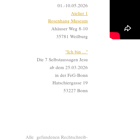
01.-10.05.2026
Atelier 1
Rosenhang Museum
Ahäuser Weg 8-10
35781 Weilburg
"Ich bin ..."
Die 7 Selbstaussagen Jesu
ab dem 25.03.2026
in der FeG-Bonn
Hatschiergasse 19
53227 Bonn
Alle gefundenen Rechtschreib-