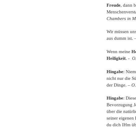
Freude
, dann b
Menschenversta
Chambers in Me
Wir müssen uns
aus dumm ist. 
Wenn meine
He
Heiligkeit
. -
O
Hingabe
: Niema
nicht nur die 
der Dinge. –
O.
Hingabe
: Dies
Bevorzugung Je
über die natürl
seiner eigenen
du dich IHm üb