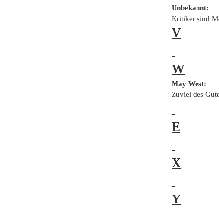
Unbekannt:
Kritiker sind M
V
W
May West:
Zuviel des Gut
E
X
Y