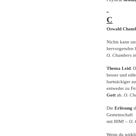
C
Oswald Chamb
Nichts kann un
hervorgerufen h
O. Chambers in
Thema Leid
: 
besser und edl
hartnäckiger a
entweder zu Fe
Gott
ab.
O. Cha
Die
Erlösung
d
Gemeinschaft
mit IHM! –
O. 
Wenn du wirklic