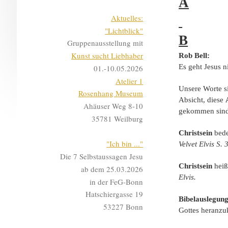
A
Aktuelles:
"Lichtblick"
B
Gruppenausstellung mit
Kunst sucht Liebhaber
Rob Bell:
Es geht Jesus 
01.-10.05.2026
Atelier 1
Unsere Worte s
Rosenhang Museum
Absicht, diese
Ahäuser Weg 8-10
gekommen sind
35781 Weilburg
Christsein
bede
"Ich bin ..."
Velvet Elvis S. 
Die 7 Selbstaussagen Jesu
Christsein
heiß
ab dem 25.03.2026
Elvis.
in der FeG-Bonn
Hatschiergasse 19
Bibelauslegun
53227 Bonn
Gottes heran