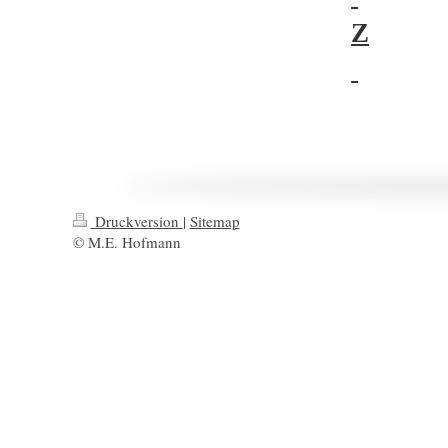
Z
Druckversion
|
Sitemap
© M.E. Hofmann