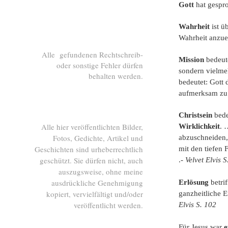
Gott
hat gespr
Wahrheit
ist ü
Wahrheit anzue
Alle gefundenen Rechtschreib-
Mission
bedeut
oder sonstige Fehler dürfen
sondern vielmeh
behalten werden.
bedeutet: Gott
aufmerksam zu
Christsein
bede
Alle hier veröffentlichten Bilder,
Wirklichkeit
. 
Fotos, Gedichte, Artikel und
abzuschneiden, 
Geschichten sind urheberrechtlich
mit den tiefen 
geschützt. Sie dürfen nicht, auch
.-
Velvet Elvis S
auszugsweise, ohne meine
ausdrückliche Genehmigung
Erlösung
betri
kopiert, vervielfältigt und/oder
ganzheitliche E
veröffentlicht werden.
Elvis S. 102
Für Jesus war
e