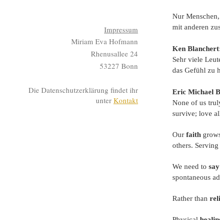
Nur Menschen, 
mit anderen zu
Impressum
Miriam Eva Hofmann
Ken Blanchert
Rhenusallee 24
Sehr viele Leut
53227 Bonn
das Gefühl zu h
Die Datenschutzerklärung findet ihr
Eric Michael 
unter
Kontakt
None of us trul
survive; love a
Our
faith
grows
others. Serving
We need to
say
spontaneous ad
Rather than
rel
Physical
healin