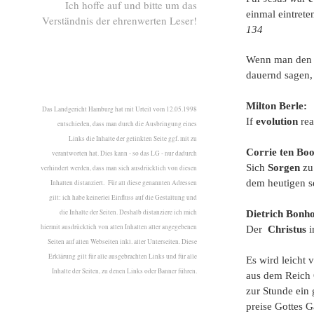
Ich hoffe auf und bitte um das
einmal eintreten
Verständnis der ehrenwerten Leser!
134
Wenn man de
dauernd sagen, 
Milton Berle:
Das Landgericht Hamburg hat mit Urteil vom 12.05.1998
If
evolution
rea
entschieden, dass man durch die Ausbringung eines
Links die Inhalte der gelinkten Seite ggf. mit zu
Corrie ten Bo
verantworten hat. Dies kann - so das LG - nur dadurch
Sich
Sorgen
zu
verhindert werden, dass man sich ausdrücklich von diesen
dem heutigen s
Inhalten distanziert. Für all diese genannten Adressen
gilt: ich habe keinerlei Einfluss auf die Gestaltung und
die Inhalte der Seiten. Deshalb distanziere ich mich
Dietrich Bonho
hiermit ausdrücklich von allen Inhalten aller angegebenen
Der
Christus
i
Seiten auf allen Webseiten inkl. aller Unterseiten. Diese
Erklärung gilt für alle ausgebrachten Links und für alle
Es wird leicht 
Inhalte der Seiten, zu denen Links oder Banner führen.
aus dem Reich 
zur Stunde ein 
preise Gottes G