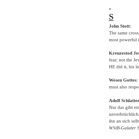
S
John Stott:
The same cross 
most powerful i
Kreuzestod Je
fear; not the Je
HE did it, his 
Wesen Gottes
:
must also respe
Adolf Schlatte
Nur das gibt ei
unverbrüchlich
ihn an sich sel
WStB-Galater 