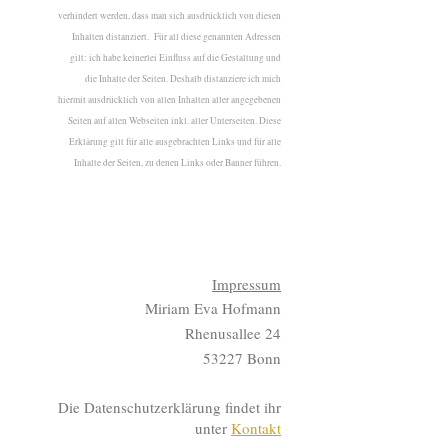
verhindert werden, dass man sich ausdrücklich von diesen
Inhalten distanziert. Für all diese genannten Adressen
gilt: ich habe keinerlei Einfluss auf die Gestaltung und
die Inhalte der Seiten. Deshalb distanziere ich mich
hiermit ausdrücklich von allen Inhalten aller angegebenen
Seiten auf allen Webseiten inkl. aller Unterseiten. Diese
Erklärung gilt für alle ausgebrachten Links und für alle
Inhalte der Seiten, zu denen Links oder Banner führen.
Impressum
Miriam Eva Hofmann
Rhenusallee 24
53227 Bonn
Die Datenschutzerklärung findet ihr
unter
Kontakt