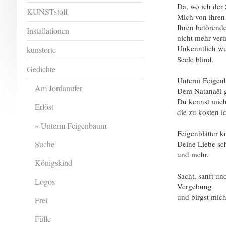
Da, wo ich der 
KUNSTstoff
Mich von ihren 
Ihren betörend
Installationen
nicht mehr vert
Unkenntlich wu
kunstorte
Seele blind.
Gedichte
Unterm Feigen
Am Jordanufer
Dem Natanaël g
Du kennst mich
Erlöst
die zu kosten i
Unterm Feigenbaum
Feigenblätter k
Suche
Deine Liebe sc
und mehr.
Königskind
Sacht, sanft u
Logos
Vergebung
und birgst mich
Frei
Fülle