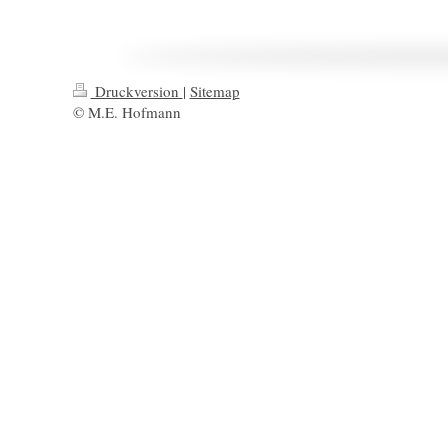
Druckversion
|
Sitemap
© M.E. Hofmann