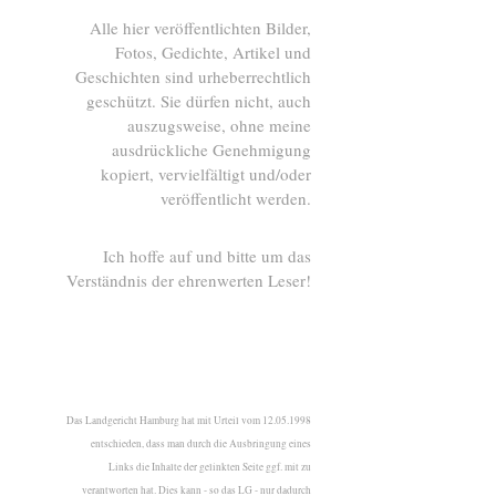
Alle hier veröffentlichten Bilder,
Fotos, Gedichte, Artikel und
Geschichten sind urheberrechtlich
geschützt. Sie dürfen nicht, auch
auszugsweise, ohne meine
ausdrückliche Genehmigung
kopiert, vervielfältigt und/oder
veröffentlicht werden.
Ich hoffe auf und bitte um das
Verständnis der ehrenwerten Leser!
Das Landgericht Hamburg hat mit Urteil vom 12.05.1998
entschieden, dass man durch die Ausbringung eines
Links die Inhalte der gelinkten Seite ggf. mit zu
verantworten hat. Dies kann - so das LG - nur dadurch