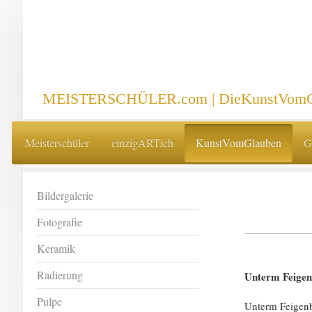
MEISTERSCHÜLER.com | DieKunstVomG
Meisterschüler
einzigARTich
KunstVomGlauben
G
Bildergalerie
Fotografie
Keramik
Radierung
Unterm Feige
Pulpe
Unterm Feigen