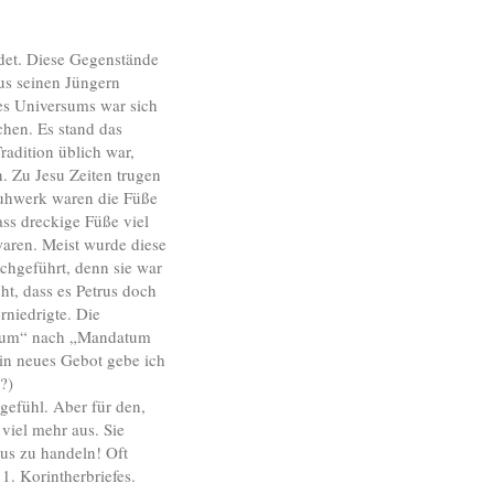
det. Diese Gegenstände
us seinen Jüngern
s Universums war sich
chen. Es stand das
adition üblich war,
. Zu Jesu Zeiten trugen
huhwerk waren die Füße
ass dreckige Füße viel
aren. Meist wurde diese
chgeführt, denn sie war
ht, dass es Petrus doch
rniedrigte. Die
atum“ nach „Mandatum
in neues Gebot gebe ich
?)
gefühl. Aber für den,
 viel mehr aus. Sie
aus zu handeln! Oft
1. Korintherbriefes.