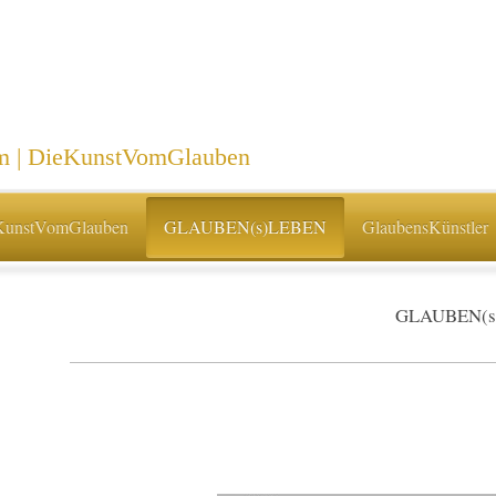
| DieKunstVomGlauben
KunstVomGlauben
GLAUBEN(s)LEBEN
GlaubensKünstler
GLAUBEN(s)