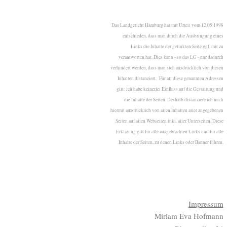
Das Landgericht Hamburg hat mit Urteil vom 12.05.1998
entschieden, dass man durch die Ausbringung eines
Links die Inhalte der gelinkten Seite ggf. mit zu
verantworten hat. Dies kann - so das LG - nur dadurch
verhindert werden, dass man sich ausdrücklich von diesen
Inhalten distanziert. Für all diese genannten Adressen
gilt: ich habe keinerlei Einfluss auf die Gestaltung und
die Inhalte der Seiten. Deshalb distanziere ich mich
hiermit ausdrücklich von allen Inhalten aller angegebenen
Seiten auf allen Webseiten inkl. aller Unterseiten. Diese
Erklärung gilt für alle ausgebrachten Links und für alle
Inhalte der Seiten, zu denen Links oder Banner führen.
Impressum
Miriam Eva Hofmann