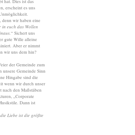
 hat. Dies ist das
n, erscheint es uns
 Unmöglichkeit.
, denn wir haben eine
r in euch das Wollen
inaus.
“ Sichert uns
er gute Wille alleine
miniert. Aber er nimmt
en wir uns dem hin?
 Feier der Gemeinde zum
ten unsere Gemeinde Sinn
ne Hingabe sind die
it wenn wir durch unser
ht nach den Maßstäben
kturen, „Corporate
usikstile. Dann ist
ie Liebe ist die größte