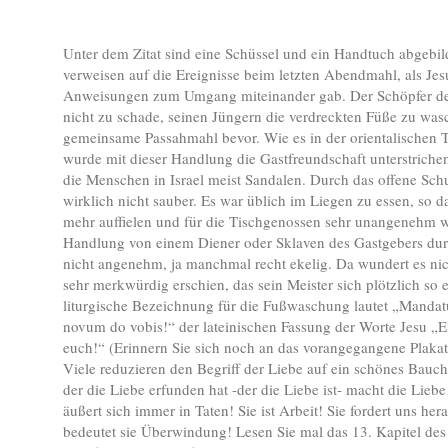
Unter dem Zitat sind eine Schüssel und ein Handtuch abgebil
verweisen auf die Ereignisse beim letzten Abendmahl, als Jes
Anweisungen zum Umgang miteinander gab. Der Schöpfer de
nicht zu schade, seinen Jüngern die verdreckten Füße zu was
gemeinsame Passahmahl bevor. Wie es in der orientalischen Tr
wurde mit dieser Handlung die Gastfreundschaft unterstrichen
die Menschen in Israel meist Sandalen. Durch das offene Sc
wirklich nicht sauber. Es war üblich im Liegen zu essen, so d
mehr auffielen und für die Tischgenossen sehr unangenehm w
Handlung von einem Diener oder Sklaven des Gastgebers dur
nicht angenehm, ja manchmal recht ekelig. Da wundert es nic
sehr merkwürdig erschien, das sein Meister sich plötzlich so e
liturgische Bezeichnung für die Fußwaschung lautet „Mand
novum do vobis!“ der lateinischen Fassung der Worte Jesu „E
euch!“ (Erinnern Sie sich noch an das vorangegangene Plakat
Viele reduzieren den Begriff der Liebe auf ein schönes Bauch
der die Liebe erfunden hat -der die Liebe ist- macht die Liebe
äußert sich immer in Taten! Sie ist Arbeit! Sie fordert uns her
bedeutet sie Überwindung! Lesen Sie mal das 13. Kapitel des 