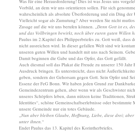
Was für eine Herausforderung! Dies ist was Jesus uns vorgelebt
Vorbild, an dem wir uns orientieren sollen. Für sich genomme
wahrscheinlich als absolute Überforderung und ein Ding der
Vielleicht sogar als Zumutung? Aber werden Sie nicht mutlos
Zusage auf die wir uns berufen können. „
Denn Gott ist es, de
und das Vollbringen bewirkt, noch über euren guten Willen h
Paulus im 2.Kapitel des Philipperbriefes zu. Gott weiß, dass d
nicht ausreichen wird. In dieser gefallen Welt sind wir konta
unseren guten Willen und handelt mit uns nach Seinem. Geb
Damit beginnen die Gabe und das Opfer, das Gott gefällt.
Auch diesmal soll das Plakat die Freude zu unserer 150 Jahr
Ausdruck bringen. Es unterstreicht, dass nicht Äußerlichkei
geben, sondern der Gehorsam gegen Gott. Sein Opfer und Sei
Essenz der FeG Bonn. Wir haben jeden Grund zur Dankbarke
Gemeindezentrum gehen, aber wenn wir als Geschwister nic
unseres Schöpfers leben, dann nützen keine Traditionen, Stru
Identities“, schöne Gemeinschaftserlebnisse oder bestimmte M
unsere Gemeinde nur ein totes Gebäude.
„
Nun aber bleiben Glaube, Hoffnung, Liebe, diese drei; aber d
unter ihnen.
“
Endet Paulus das 13. Kapitel des Korintherbriefes.