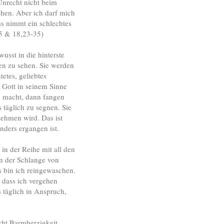
Unrecht nicht beim
ehen. Aber ich darf mich
as nimmt ein schlechtes
-5 & 18,23-35)
usst in die hinterste
en zu sehen. Sie werden
etes, geliebtes
t Gott in seinem Sinne
en macht, dann fangen
 täglich zu segnen. Sie
ehmen wird. Das ist
nders ergangen ist.
in der Reihe mit all den
 in der Schlange von
s bin ich reingewaschen.
e dass ich vergehen
 täglich in Anspruch,
cht Barmherzigkeit