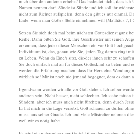
mich über den anderen erhebe? Das bedeutet nicht, dass ich 
Namen nennen darf. Sünde ist Sünde und ich soll ihr widerst
nicht zum Richter aufspielen, denn den gibt es nur einmal. D
Ende, wenn man Gottes Stelle einnehmen will (Matthäus 7,1
Setzen Sie sich doch mal beim nächsten Gottesdienst ganz bew
Reihe. Dann bitten Sie Gott, ihre Geschwister mit seinen Aug
erkennen, dass jeder dieser Menschen ein vor Gott hochgeacht
Individuum ist, das, genau wie Sie, jeden Tag darum ringt mi
zu Leben. Wenn da Eine/r sitzt, die/der ihnen sehr zu schaff
Sie doch einfach mal an für dieses Gotteskind zu beten und es
werden die Erfahrung machen, dass Ihr Herz eine Wendung n
wirklich so! Mir ist noch nie jemand begegnet, dem es dann a
Irgendwann werden wir alle vor Gott stehen. Ich selber werde 
anderen sein. Nicht besser, nicht schlechter. Ich stehe mitten
Sündern, aber ich muss mich nicht fürchten, denn durch Jesu
Er hat mich in die Lage versetzt, Gott schauen zu dürfen ohn
muss, aus seiner Gnade. Ich und viele Mitstreiter nehmen dies
weil wir es nötig habe.
Es wird ein unbarmherziges Gericht über den ergehen, der ni