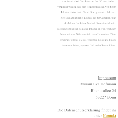
verantworten hat. Dies kann - so das LG - nur dadurch
verhindert werden, dass man sich ausdrücklich von diesen
Inhalten distanziert. Für all diese genannten Adressen
gilt: ich habe keinerlei Einfluss auf die Gestaltung und
die Inhalte der Seiten. Deshalb distanziere ich mich
hiermit ausdrücklich von allen Inhalten aller angegebenen
Seiten auf allen Webseiten inkl. aller Unterseiten. Diese
Erklärung gilt für alle ausgebrachten Links und für alle
Inhalte der Seiten, zu denen Links oder Banner führen.
Impressum
Miriam Eva Hofmann
Rhenusallee 24
53227 Bonn
Die Datenschutzerklärung findet ihr
unter
Kontakt