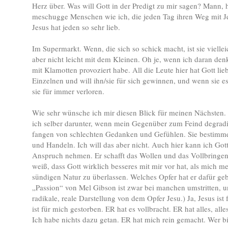
Herz über. Was will Gott in der Predigt zu mir sagen? Mann, hi
meschugge Menschen wie ich, die jeden Tag ihren Weg mit J
Jesus hat jeden so sehr lieb.
Im Supermarkt. Wenn, die sich so schick macht, ist sie vielleic
aber nicht leicht mit dem Kleinen. Oh je, wenn ich daran den
mit Klamotten provoziert habe. All die Leute hier hat Gott lie
Einzelnen und will ihn/sie für sich gewinnen, und wenn sie es
sie für immer verloren.
Wie sehr wünsche ich mir diesen Blick für meinen Nächsten. 
ich selber darunter, wenn mein Gegenüber zum Feind degradie
fangen von schlechten Gedanken und Gefühlen. Sie bestim
und Handeln. Ich will das aber nicht. Auch hier kann ich Got
Anspruch nehmen. Er schafft das Wollen und das Vollbringen 
weiß, dass Gott wirklich besseres mit mir vor hat, als mich
sündigen Natur zu überlassen. Welches Opfer hat er dafür geb
„Passion“ von Mel Gibson ist zwar bei manchen umstritten, uns
radikale, reale Darstellung von dem Opfer Jesu.) Ja, Jesus ist
ist für mich gestorben. ER hat es vollbracht. ER hat alles, al
Ich habe nichts dazu getan. ER hat mich rein gemacht. Wer bin