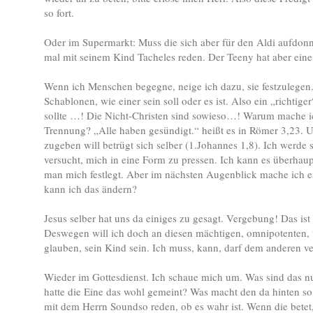
so fort.
Oder im Supermarkt: Muss die sich aber für den Aldi aufdonn
mal mit seinem Kind Tacheles reden. Der Teeny hat aber eine
Wenn ich Menschen begegne, neige ich dazu, sie festzulegen
Schablonen, wie einer sein soll oder es ist. Also ein „richtiger
sollte …! Die Nicht-Christen sind sowieso…! Warum mache i
Trennung? „Alle haben gesündigt.“ heißt es in Römer 3,23. U
zugeben will betrügt sich selber (1.Johannes 1,8). Ich werde
versucht, mich in eine Form zu pressen. Ich kann es überhaup
man mich festlegt. Aber im nächsten Augenblick mache ich e
kann ich das ändern?
Jesus selber hat uns da einiges zu gesagt. Vergebung! Das is
Deswegen will ich doch an diesen mächtigen, omnipotenten, 
glauben, sein Kind sein. Ich muss, kann, darf dem anderen ve
Wieder im Gottesdienst. Ich schaue mich um. Was sind das nu
hatte die Eine das wohl gemeint? Was macht den da hinten so 
mit dem Herrn Soundso reden, ob es wahr ist. Wenn die betet, 