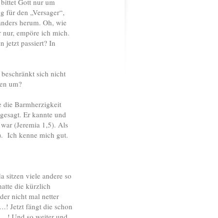
 bittet Gott nur um
g für den „Versager“,
 anders herum. Oh, wie
r nur, empöre ich mich.
 jetzt passiert? In
beschränkt sich nicht
ren um?
e die Barmherzigkeit
ugesagt. Er kannte und
 war (Jeremia 1,5). Als
). Ich kenne mich gut.
a sitzen viele andere so
atte die kürzlich
der nicht mal netter
.! Jetzt fängt die schon
t …! Und so weiter und