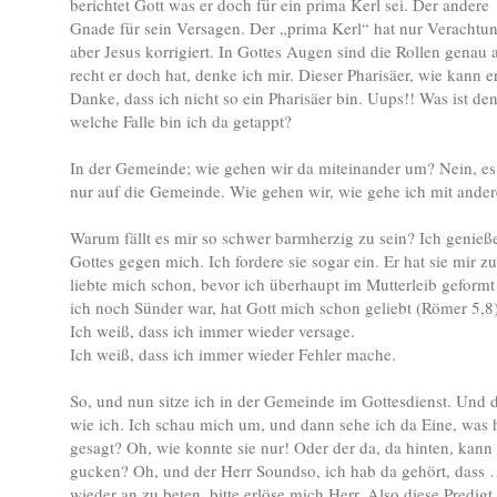
berichtet Gott was er doch für ein prima Kerl sei. Der andere
Gnade für sein Versagen. Der „prima Kerl“ hat nur Verachtun
aber Jesus korrigiert. In Gottes Augen sind die Rollen genau
recht er doch hat, denke ich mir. Dieser Pharisäer, wie kann e
Danke, dass ich nicht so ein Pharisäer bin. Uups!! Was ist denn
welche Falle bin ich da getappt?
In der Gemeinde; wie gehen wir da miteinander um? Nein, es 
nur auf die Gemeinde. Wie gehen wir, wie gehe ich mit ande
Warum fällt es mir so schwer barmherzig zu sein? Ich genieß
Gottes gegen mich. Ich fordere sie sogar ein. Er hat sie mir z
liebte mich schon, bevor ich überhaupt im Mutterleib geformt
ich noch Sünder war, hat Gott mich schon geliebt (Römer 5,8
Ich weiß, dass ich immer wieder versage.
Ich weiß, dass ich immer wieder Fehler mache.
So, und nun sitze ich in der Gemeinde im Gottesdienst. Und d
wie ich. Ich schau mich um, und dann sehe ich da Eine, was h
gesagt? Oh, wie konnte sie nur! Oder der da, da hinten, kann 
gucken? Oh, und der Herr Soundso, ich hab da gehört, dass …
wieder an zu beten, bitte erlöse mich Herr. Also diese Predig