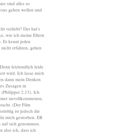
er sind alles so
esus gehen wollen und
ht verliebt? Der hat’s
ke, wie ich meine Eltern
b. Er kennt jeden
 nicht erfahren, gehen
Denn letztendlich leide
rt wird. Ich lasse mich
men dann mein Denken
tes Zusagen in
(Philipper 2,13). Ich
 meiner unvollkommenen,
racht. (Der Film
trittig ist jedoch die
 für mich gestorben. ER
les auf sich genommen.
 also ich, dass ich