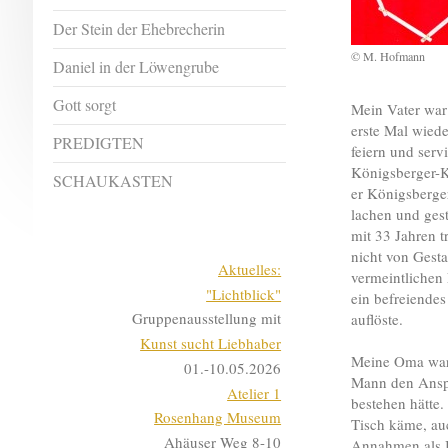
Der Stein der Ehebrecherin
© M. Hofmann
Daniel in der Löwengrube
Gott sorgt
Mein Vater war
erste Mal wiede
PREDIGTEN
feiern und ser
Königsberger-Kl
SCHAUKASTEN
er Königsberge
lachen und gest
mit 33 Jahren t
nicht von Gest
Aktuelles:
vermeintlichen
"Lichtblick"
ein befreiende
Gruppenausstellung mit
auflöste.
Kunst sucht Liebhaber
Meine Oma war 
01.-10.05.2026
Mann den Anspr
Atelier 1
bestehen hätte.
Rosenhang Museum
Tisch käme, au
Ahäuser Weg 8-10
Annahmen als I