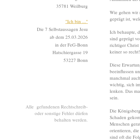
35781 Weilburg
Wie gehen wir 
geprägt ist, w
"Ich bin ..."
Die 7 Selbstaussagen Jesu
Ich behaupte, d
ab dem 25.03.2026
sind geprägt v
in der FeG-Bonn
richtiger Chri
keiner so recht
Hatschiergasse 19
53227 Bonn
Diese Erwartun
beeinflussen u
manchmal auch 
wichtig, sich 
lenken. Das mac
sein.
Alle gefundenen Rechtschreib-
Die Königsberge
oder sonstige Fehler dürfen
Schaden gekomm
behalten werden.
Menschen gerat
orientieren, d
sind oft die F