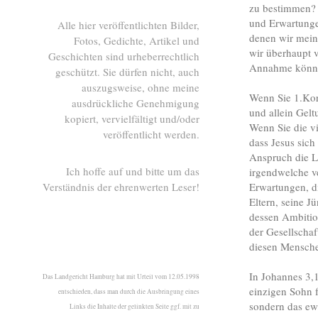
zu bestimmen?
und Erwartunge
Alle hier veröffentlichten Bilder,
denen wir meine
Fotos, Gedichte, Artikel und
wir überhaupt v
Geschichten sind urheberrechtlich
Annahme könnte
geschützt. Sie dürfen nicht, auch
auszugsweise, ohne meine
Wenn Sie 1.Kori
ausdrückliche Genehmigung
und allein Gelt
kopiert, vervielfältigt und/oder
Wenn Sie die vi
veröffentlicht werden.
dass Jesus sich
Anspruch die L
Ich hoffe auf und bitte um das
irgendwelche ve
Verständnis der ehrenwerten Leser!
Erwartungen, di
Eltern, seine J
dessen Ambitio
der Gesellschaf
diesen Menschen
In Johannes 3,1
Das Landgericht Hamburg hat mit Urteil vom 12.05.1998
einzigen Sohn f
entschieden, dass man durch die Ausbringung eines
sondern das ew
Links die Inhalte der gelinkten Seite ggf. mit zu