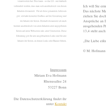
verantworten hat. Dies kann - so das LG - nur dadurch
Ich will Sie e
verhindert werden, dass man sich ausdrücklich von diesen
Das nächste Ma
Inhalten distanziert. Für all diese genannten Adressen
ziehen Sie doch
gilt: ich habe keinerlei Einfluss auf die Gestaltung und
Ansprüche an Ih
die Inhalte der Seiten. Deshalb distanziere ich mich
ausgehenden Pr
hiermit ausdrücklich von allen Inhalten aller angegebenen
13,4 steht auch
Seiten auf allen Webseiten inkl. aller Unterseiten. Diese
Erklärung gilt für alle ausgebrachten Links und für alle
„Die Liebe eife
Inhalte der Seiten, zu denen Links oder Banner führen.
© M. Hofmann
Impressum
Miriam Eva Hofmann
Rhenusallee 24
53227 Bonn
Die Datenschutzerklärung findet ihr
unter
Kontakt