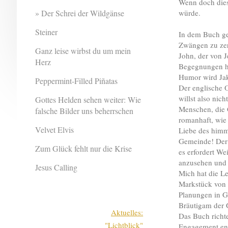
Wenn doch dies
Der Schrei der Wildgänse
würde.
Steiner
In dem Buch geh
Zwängen zu zerb
Ganz leise wirbst du um mein
John, der von J
Herz
Begegnungen ha
Humor wird Jake
Peppermint-Filled Piñatas
Der englische O
willst also nic
Gottes Helden sehen weiter: Wie
Menschen, die 
falsche Bilder uns beherrschen
romanhaft, wie
Velvet Elvis
Liebe des himml
Gemeinde! Der 
Zum Glück fehlt nur die Krise
es erfordert We
anzusehen und 
Jesus Calling
Mich hat die L
Markstück von 
Planungen in G
Bräutigam der 
Aktuelles:
Das Buch richte
"Lichtblick"
Engagement ent