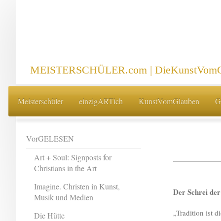
MEISTERSCHÜLER.com | DieKunstVomG
Meisterschüler
einzigARTich
KunstVomGlauben
G
VorGELESEN
Art + Soul: Signposts for
Christians in the Art
Imagine. Christen in Kunst,
Der Schrei de
Musik und Medien
„Tradition ist 
Die Hütte