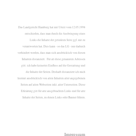
Das Landgericht Hamburg hat mit Urteil vom 12.05.1998
entschieden, dass man durch die Ausbringung eines
Links die Inhalte der gelinkten Seite ggf. mit zu
verantworten hat. Dies kann - so das LG - nur dadurch
verhindert werden, dass man sich ausdrücklich von diesen
Inhalten distanziert. Für all diese genannten Adressen
gilt: ich habe keinerlei Einfluss auf die Gestaltung und
die Inhalte der Seiten. Deshalb distanziere ich mich
hiermit ausdrücklich von allen Inhalten aller angegebenen
Seiten auf allen Webseiten inkl. aller Unterseiten. Diese
Erklärung gilt für alle ausgebrachten Links und für alle
Inhalte der Seiten, zu denen Links oder Banner führen.
Impressum