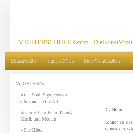
MEISTERSCHÜLER.com | DieKunstVomG
Meisterschüler
einzigARTich
KunstVomGlauben
G
VorGELESEN
Art + Soul: Signposts for
Christians in the Art
Die Hütte
Imagine. Christen in Kunst,
Musik und Medien
Kennen sie das?
an jeden versc
Die Hütte