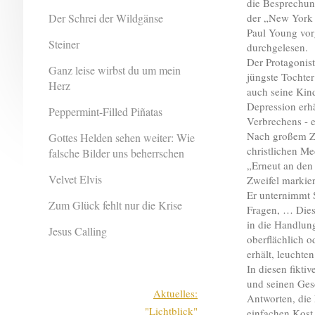
die Besprechun
Der Schrei der Wildgänse
der „New York 
Paul Young vorg
Steiner
durchgelesen.
Der Protagonist
Ganz leise wirbst du um mein
jüngste Tochter
Herz
auch seine Kind
Depression erhä
Peppermint-Filled Piñatas
Verbrechens - e
Nach großem Zö
Gottes Helden sehen weiter: Wie
christlichen Me
falsche Bilder uns beherrschen
„Erneut an den 
Velvet Elvis
Zweifel markier
Er unternimmt S
Zum Glück fehlt nur die Krise
Fragen, … Dies
in die Handlung
Jesus Calling
oberflächlich o
erhält, leuchte
In diesen fikti
und seinen Ges
Aktuelles:
Antworten, die 
"Lichtblick"
einfachen Kost,