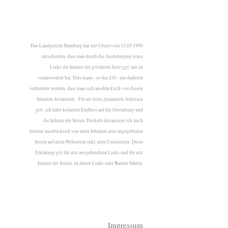
Das Landgericht Hamburg hat mit Urteil vom 12.05.1998
entschieden, dass man durch die Ausbringung eines
Links die Inhalte der gelinkten Seite ggf. mit zu
verantworten hat. Dies kann - so das LG - nur dadurch
verhindert werden, dass man sich ausdrücklich von diesen
Inhalten distanziert. Für all diese genannten Adressen
gilt: ich habe keinerlei Einfluss auf die Gestaltung und
die Inhalte der Seiten. Deshalb distanziere ich mich
hiermit ausdrücklich von allen Inhalten aller angegebenen
Seiten auf allen Webseiten inkl. aller Unterseiten. Diese
Erklärung gilt für alle ausgebrachten Links und für alle
Inhalte der Seiten, zu denen Links oder Banner führen.
Impressum