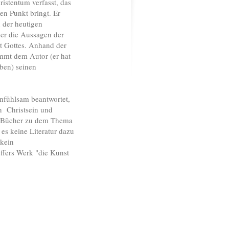
istentum verfasst, das
en Punkt bringt. Er
n der heutigen
 er die Aussagen der
st Gottes. Anhand der
immt dem Autor (er hat
eben) seinen
infühlsam beantwortet,
n Christsein und
en Bücher zu dem Thema
es keine Literatur dazu
kein
ffers Werk "die Kunst