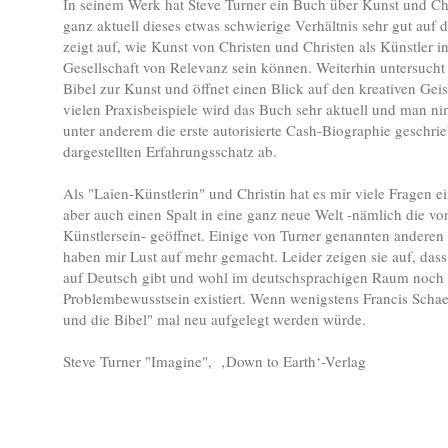
In seinem Werk hat Steve Turner ein Buch über Kunst und Chr
ganz aktuell dieses etwas schwierige Verhältnis sehr gut auf d
zeigt auf, wie Kunst von Christen und Christen als Künstler i
Gesellschaft von Relevanz sein können. Weiterhin untersucht
Bibel zur Kunst und öffnet einen Blick auf den kreativen Gei
vielen Praxisbeispiele wird das Buch sehr aktuell und man n
unter anderem die erste autorisierte Cash-Biographie geschri
dargestellten Erfahrungsschatz ab.
Als "Laien-Künstlerin" und Christin hat es mir viele Fragen e
aber auch einen Spalt in eine ganz neue Welt -nämlich die vo
Künstlersein- geöffnet. Einige von Turner genannten ander
haben mir Lust auf mehr gemacht. Leider zeigen sie auf, dass 
auf Deutsch gibt und wohl im deutschsprachigen Raum noch 
Problembewusstsein existiert. Wenn wenigstens Francis Schae
und die Bibel" mal neu aufgelegt werden würde.
Steve Turner "Imagine", ‚Down to Earth‘-Verlag