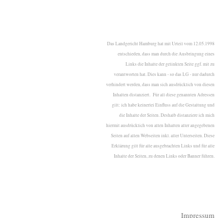
Das Landgericht Hamburg hat mit Urteil vom 12.05.1998
entschieden, dass man durch die Ausbringung eines
Links die Inhalte der gelinkten Seite ggf. mit zu
verantworten hat. Dies kann - so das LG - nur dadurch
verhindert werden, dass man sich ausdrücklich von diesen
Inhalten distanziert. Für all diese genannten Adressen
gilt: ich habe keinerlei Einfluss auf die Gestaltung und
die Inhalte der Seiten. Deshalb distanziere ich mich
hiermit ausdrücklich von allen Inhalten aller angegebenen
Seiten auf allen Webseiten inkl. aller Unterseiten. Diese
Erklärung gilt für alle ausgebrachten Links und für alle
Inhalte der Seiten, zu denen Links oder Banner führen.
Impressum